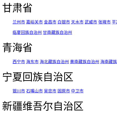
甘肃省
兰州市
嘉峪关市
金昌市
白银市
天水市
武威市
张掖市
平
临夏回族自治州
甘南藏族自治州
青海省
西宁市
海东市
海北藏族自治州
黄南藏族自治州
海南藏族
宁夏回族自治区
银川市
石嘴山市
吴忠市
固原市
中卫市
新疆维吾尔自治区