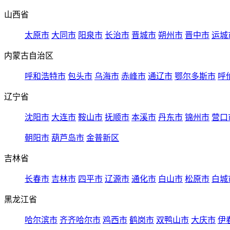
山西省
太原市
大同市
阳泉市
长治市
晋城市
朔州市
晋中市
运城
内蒙古自治区
呼和浩特市
包头市
乌海市
赤峰市
通辽市
鄂尔多斯市
呼
辽宁省
沈阳市
大连市
鞍山市
抚顺市
本溪市
丹东市
锦州市
营口
朝阳市
葫芦岛市
金普新区
吉林省
长春市
吉林市
四平市
辽源市
通化市
白山市
松原市
白城
黑龙江省
哈尔滨市
齐齐哈尔市
鸡西市
鹤岗市
双鸭山市
大庆市
伊