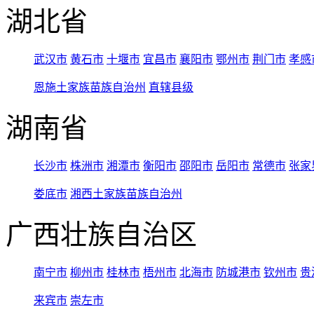
湖北省
武汉市
黄石市
十堰市
宜昌市
襄阳市
鄂州市
荆门市
孝感
恩施土家族苗族自治州
直辖县级
湖南省
长沙市
株洲市
湘潭市
衡阳市
邵阳市
岳阳市
常德市
张家
娄底市
湘西土家族苗族自治州
广西壮族自治区
南宁市
柳州市
桂林市
梧州市
北海市
防城港市
钦州市
贵
来宾市
崇左市