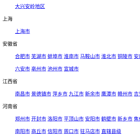
大兴安岭地区
上海
上海市
安徽省
合肥市
芜湖市
蚌埠市
淮南市
马鞍山市
淮北市
铜陵市
安
六安市
亳州市
池州市
宣城市
江西省
南昌市
景德镇市
萍乡市
九江市
新余市
鹰潭市
赣州市
吉
河南省
郑州市
开封市
洛阳市
平顶山市
安阳市
鹤壁市
新乡市
焦
南阳市
商丘市
信阳市
周口市
驻马店市
直辖县级