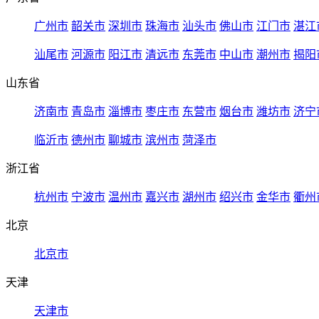
广州市
韶关市
深圳市
珠海市
汕头市
佛山市
江门市
湛江
汕尾市
河源市
阳江市
清远市
东莞市
中山市
潮州市
揭阳
山东省
济南市
青岛市
淄博市
枣庄市
东营市
烟台市
潍坊市
济宁
临沂市
德州市
聊城市
滨州市
菏泽市
浙江省
杭州市
宁波市
温州市
嘉兴市
湖州市
绍兴市
金华市
衢州
北京
北京市
天津
天津市