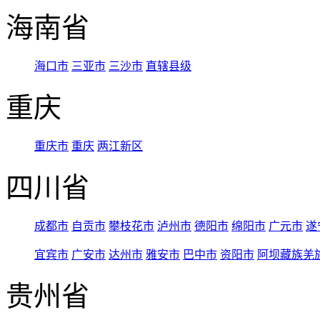
海南省
海口市
三亚市
三沙市
直辖县级
重庆
重庆市
重庆
两江新区
四川省
成都市
自贡市
攀枝花市
泸州市
德阳市
绵阳市
广元市
遂
宜宾市
广安市
达州市
雅安市
巴中市
资阳市
阿坝藏族羌
贵州省