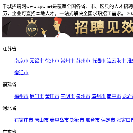
千城招聘网www.zpw.net是覆盖全国各省、市、区县的人
历，企业可直招本地人才，一站式解决全国求职招工需求。 2026
江苏省
南京市
无锡市
徐州市
常州市
苏州市
南通市
连云港市
淮
宿迁市
福建省
福州市
厦门市
莆田市
三明市
泉州市
漳州市
南平市
龙岩
河北省
石家庄市
唐山市
秦皇岛市
邯郸市
邢台市
保定市
张家口
广东省