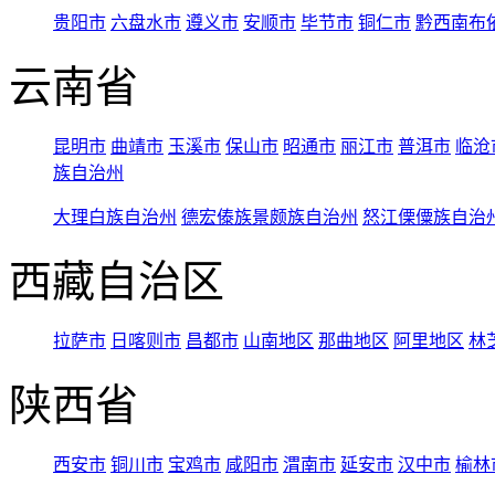
贵阳市
六盘水市
遵义市
安顺市
毕节市
铜仁市
黔西南布
云南省
昆明市
曲靖市
玉溪市
保山市
昭通市
丽江市
普洱市
临沧
族自治州
大理白族自治州
德宏傣族景颇族自治州
怒江傈僳族自治
西藏自治区
拉萨市
日喀则市
昌都市
山南地区
那曲地区
阿里地区
林
陕西省
西安市
铜川市
宝鸡市
咸阳市
渭南市
延安市
汉中市
榆林