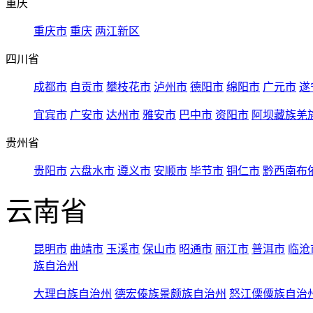
重庆
重庆市
重庆
两江新区
四川省
成都市
自贡市
攀枝花市
泸州市
德阳市
绵阳市
广元市
遂
宜宾市
广安市
达州市
雅安市
巴中市
资阳市
阿坝藏族羌
贵州省
贵阳市
六盘水市
遵义市
安顺市
毕节市
铜仁市
黔西南布
云南省
昆明市
曲靖市
玉溪市
保山市
昭通市
丽江市
普洱市
临沧
族自治州
大理白族自治州
德宏傣族景颇族自治州
怒江傈僳族自治