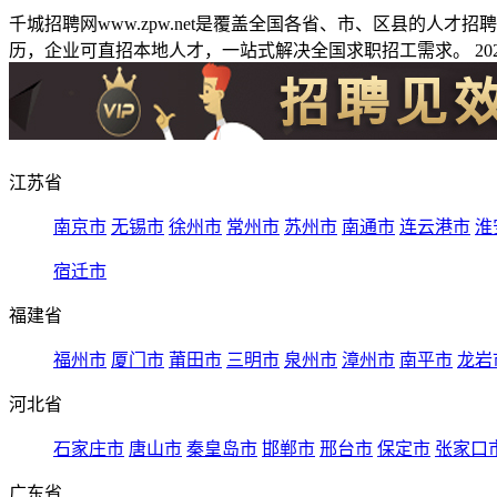
千城招聘网www.zpw.net是覆盖全国各省、市、区县的人
历，企业可直招本地人才，一站式解决全国求职招工需求。 2026
江苏省
南京市
无锡市
徐州市
常州市
苏州市
南通市
连云港市
淮
宿迁市
福建省
福州市
厦门市
莆田市
三明市
泉州市
漳州市
南平市
龙岩
河北省
石家庄市
唐山市
秦皇岛市
邯郸市
邢台市
保定市
张家口
广东省