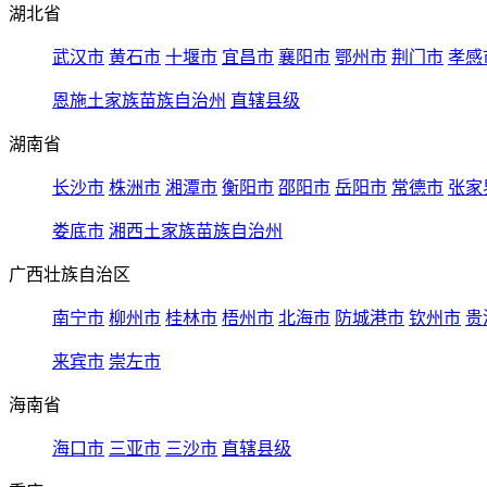
湖北省
武汉市
黄石市
十堰市
宜昌市
襄阳市
鄂州市
荆门市
孝感
恩施土家族苗族自治州
直辖县级
湖南省
长沙市
株洲市
湘潭市
衡阳市
邵阳市
岳阳市
常德市
张家
娄底市
湘西土家族苗族自治州
广西壮族自治区
南宁市
柳州市
桂林市
梧州市
北海市
防城港市
钦州市
贵
来宾市
崇左市
海南省
海口市
三亚市
三沙市
直辖县级