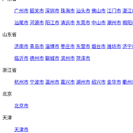
广州市
韶关市
深圳市
珠海市
汕头市
佛山市
江门市
湛江
汕尾市
河源市
阳江市
清远市
东莞市
中山市
潮州市
揭阳
山东省
济南市
青岛市
淄博市
枣庄市
东营市
烟台市
潍坊市
济宁
临沂市
德州市
聊城市
滨州市
菏泽市
浙江省
杭州市
宁波市
温州市
嘉兴市
湖州市
绍兴市
金华市
衢州
北京
北京市
天津
天津市