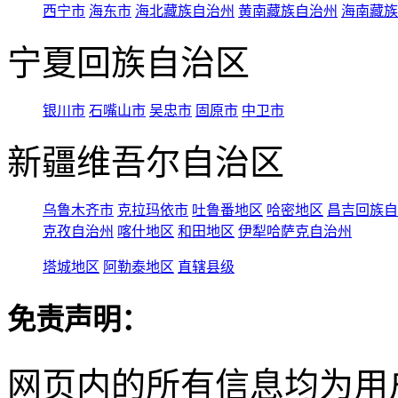
西宁市
海东市
海北藏族自治州
黄南藏族自治州
海南藏族
宁夏回族自治区
银川市
石嘴山市
吴忠市
固原市
中卫市
新疆维吾尔自治区
乌鲁木齐市
克拉玛依市
吐鲁番地区
哈密地区
昌吉回族自
克孜自治州
喀什地区
和田地区
伊犁哈萨克自治州
塔城地区
阿勒泰地区
直辖县级
免责声明：
网页内的所有信息均为用