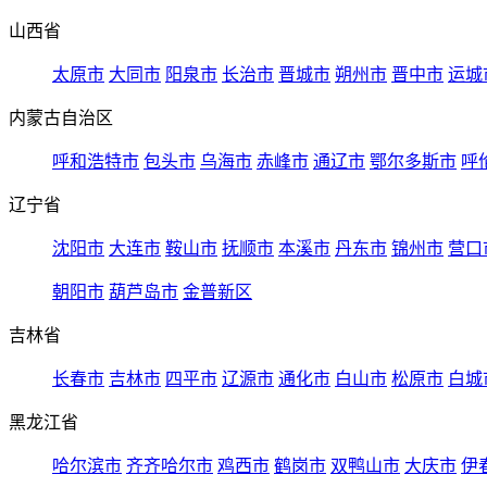
山西省
太原市
大同市
阳泉市
长治市
晋城市
朔州市
晋中市
运城
内蒙古自治区
呼和浩特市
包头市
乌海市
赤峰市
通辽市
鄂尔多斯市
呼
辽宁省
沈阳市
大连市
鞍山市
抚顺市
本溪市
丹东市
锦州市
营口
朝阳市
葫芦岛市
金普新区
吉林省
长春市
吉林市
四平市
辽源市
通化市
白山市
松原市
白城
黑龙江省
哈尔滨市
齐齐哈尔市
鸡西市
鹤岗市
双鸭山市
大庆市
伊