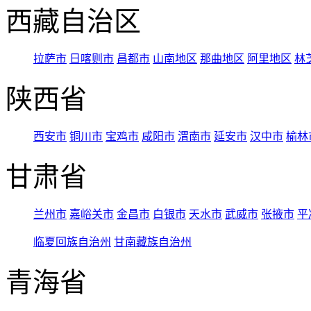
西藏自治区
拉萨市
日喀则市
昌都市
山南地区
那曲地区
阿里地区
林
陕西省
西安市
铜川市
宝鸡市
咸阳市
渭南市
延安市
汉中市
榆林
甘肃省
兰州市
嘉峪关市
金昌市
白银市
天水市
武威市
张掖市
平
临夏回族自治州
甘南藏族自治州
青海省