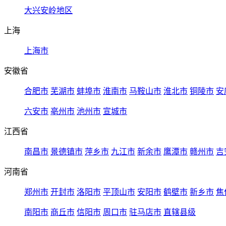
大兴安岭地区
上海
上海市
安徽省
合肥市
芜湖市
蚌埠市
淮南市
马鞍山市
淮北市
铜陵市
安
六安市
亳州市
池州市
宣城市
江西省
南昌市
景德镇市
萍乡市
九江市
新余市
鹰潭市
赣州市
吉
河南省
郑州市
开封市
洛阳市
平顶山市
安阳市
鹤壁市
新乡市
焦
南阳市
商丘市
信阳市
周口市
驻马店市
直辖县级