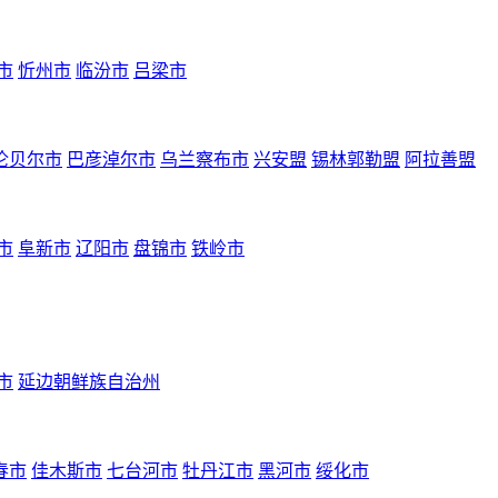
市
忻州市
临汾市
吕梁市
伦贝尔市
巴彦淖尔市
乌兰察布市
兴安盟
锡林郭勒盟
阿拉善盟
市
阜新市
辽阳市
盘锦市
铁岭市
市
延边朝鲜族自治州
春市
佳木斯市
七台河市
牡丹江市
黑河市
绥化市