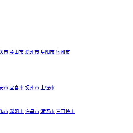
庆市
黄山市
滁州市
阜阳市
宿州市
安市
宜春市
抚州市
上饶市
作市
濮阳市
许昌市
漯河市
三门峡市