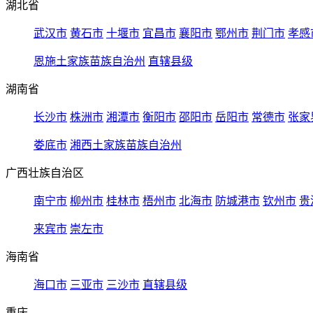
湖北省
武汉市
黄石市
十堰市
宜昌市
襄阳市
鄂州市
荆门市
孝感
恩施土家族苗族自治州
直辖县级
湖南省
长沙市
株洲市
湘潭市
衡阳市
邵阳市
岳阳市
常德市
张家
娄底市
湘西土家族苗族自治州
广西壮族自治区
南宁市
柳州市
桂林市
梧州市
北海市
防城港市
钦州市
贵
来宾市
崇左市
海南省
海口市
三亚市
三沙市
直辖县级
重庆