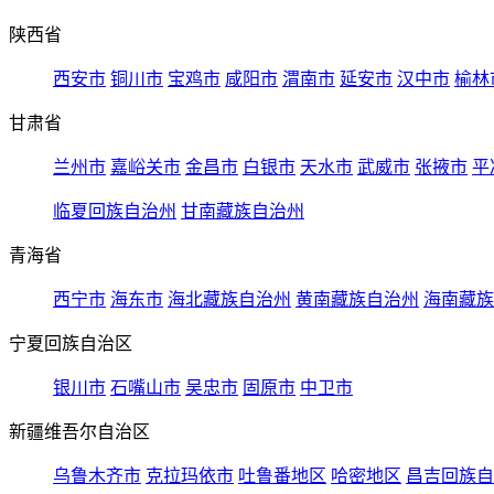
陕西省
西安市
铜川市
宝鸡市
咸阳市
渭南市
延安市
汉中市
榆林
甘肃省
兰州市
嘉峪关市
金昌市
白银市
天水市
武威市
张掖市
平
临夏回族自治州
甘南藏族自治州
青海省
西宁市
海东市
海北藏族自治州
黄南藏族自治州
海南藏族
宁夏回族自治区
银川市
石嘴山市
吴忠市
固原市
中卫市
新疆维吾尔自治区
乌鲁木齐市
克拉玛依市
吐鲁番地区
哈密地区
昌吉回族自