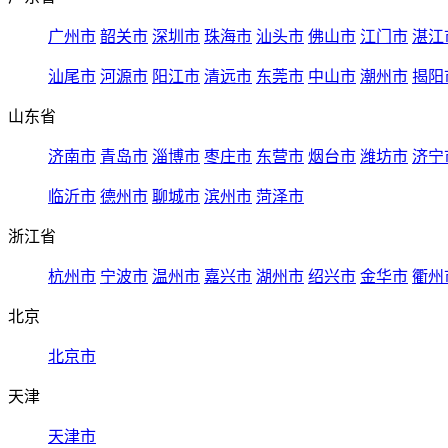
广州市
韶关市
深圳市
珠海市
汕头市
佛山市
江门市
湛江
汕尾市
河源市
阳江市
清远市
东莞市
中山市
潮州市
揭阳
山东省
济南市
青岛市
淄博市
枣庄市
东营市
烟台市
潍坊市
济宁
临沂市
德州市
聊城市
滨州市
菏泽市
浙江省
杭州市
宁波市
温州市
嘉兴市
湖州市
绍兴市
金华市
衢州
北京
北京市
天津
天津市