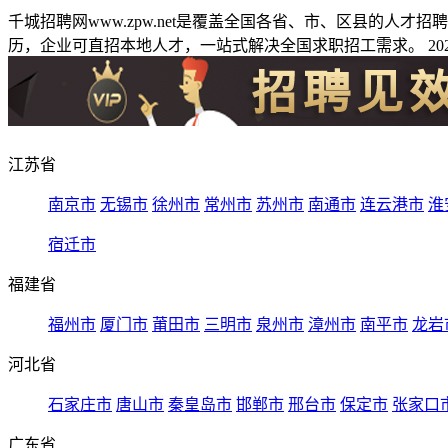
千城招聘网www.zpw.net是覆盖全国各省、市、区县的人
历，企业可直招本地人才，一站式解决全国求职招工需求。 2026
江苏省
南京市
无锡市
徐州市
常州市
苏州市
南通市
连云港市
淮
宿迁市
福建省
福州市
厦门市
莆田市
三明市
泉州市
漳州市
南平市
龙岩
河北省
石家庄市
唐山市
秦皇岛市
邯郸市
邢台市
保定市
张家口
广东省