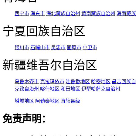
西宁市
海东市
海北藏族自治州
黄南藏族自治州
海南藏族
宁夏回族自治区
银川市
石嘴山市
吴忠市
固原市
中卫市
新疆维吾尔自治区
乌鲁木齐市
克拉玛依市
吐鲁番地区
哈密地区
昌吉回族自
克孜自治州
喀什地区
和田地区
伊犁哈萨克自治州
塔城地区
阿勒泰地区
直辖县级
免责声明：