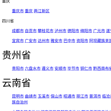
重庆
重庆市
重庆
两江新区
四川省
成都市
自贡市
攀枝花市
泸州市
德阳市
绵阳市
广元市
遂
宜宾市
广安市
达州市
雅安市
巴中市
资阳市
阿坝藏族羌
贵州省
贵阳市
六盘水市
遵义市
安顺市
毕节市
铜仁市
黔西南布
云南省
昆明市
曲靖市
玉溪市
保山市
昭通市
丽江市
普洱市
临沧
族自治州