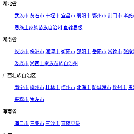
湖北省
武汉市
黄石市
十堰市
宜昌市
襄阳市
鄂州市
荆门市
孝感
恩施土家族苗族自治州
直辖县级
湖南省
长沙市
株洲市
湘潭市
衡阳市
邵阳市
岳阳市
常德市
张家
娄底市
湘西土家族苗族自治州
广西壮族自治区
南宁市
柳州市
桂林市
梧州市
北海市
防城港市
钦州市
贵
来宾市
崇左市
海南省
海口市
三亚市
三沙市
直辖县级