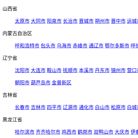
山西省
太原市
大同市
阳泉市
长治市
晋城市
朔州市
晋中市
运城
内蒙古自治区
呼和浩特市
包头市
乌海市
赤峰市
通辽市
鄂尔多斯市
呼
辽宁省
沈阳市
大连市
鞍山市
抚顺市
本溪市
丹东市
锦州市
营口
朝阳市
葫芦岛市
金普新区
吉林省
长春市
吉林市
四平市
辽源市
通化市
白山市
松原市
白城
黑龙江省
哈尔滨市
齐齐哈尔市
鸡西市
鹤岗市
双鸭山市
大庆市
伊