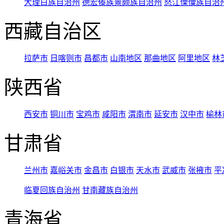
大理白族自治州
德宏傣族景颇族自治州
怒江傈僳族自治
西藏自治区
拉萨市
日喀则市
昌都市
山南地区
那曲地区
阿里地区
林
陕西省
西安市
铜川市
宝鸡市
咸阳市
渭南市
延安市
汉中市
榆林
甘肃省
兰州市
嘉峪关市
金昌市
白银市
天水市
武威市
张掖市
平
临夏回族自治州
甘南藏族自治州
青海省