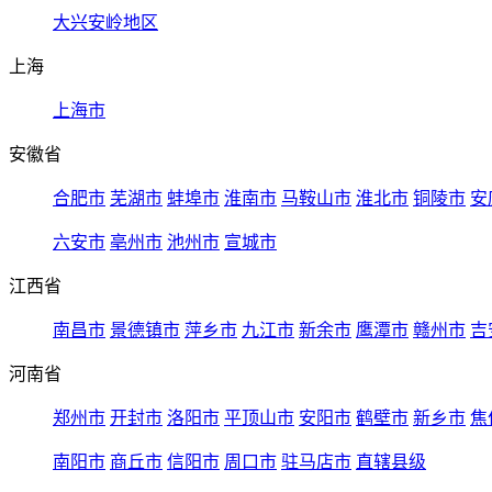
大兴安岭地区
上海
上海市
安徽省
合肥市
芜湖市
蚌埠市
淮南市
马鞍山市
淮北市
铜陵市
安
六安市
亳州市
池州市
宣城市
江西省
南昌市
景德镇市
萍乡市
九江市
新余市
鹰潭市
赣州市
吉
河南省
郑州市
开封市
洛阳市
平顶山市
安阳市
鹤壁市
新乡市
焦
南阳市
商丘市
信阳市
周口市
驻马店市
直辖县级