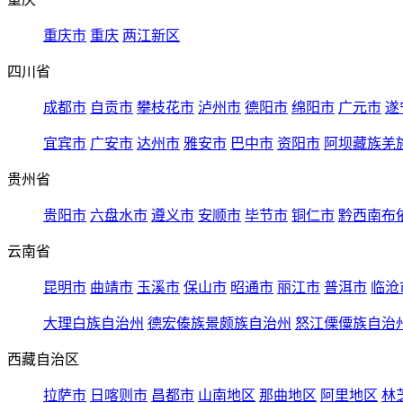
重庆市
重庆
两江新区
四川省
成都市
自贡市
攀枝花市
泸州市
德阳市
绵阳市
广元市
遂
宜宾市
广安市
达州市
雅安市
巴中市
资阳市
阿坝藏族羌
贵州省
贵阳市
六盘水市
遵义市
安顺市
毕节市
铜仁市
黔西南布
云南省
昆明市
曲靖市
玉溪市
保山市
昭通市
丽江市
普洱市
临沧
大理白族自治州
德宏傣族景颇族自治州
怒江傈僳族自治
西藏自治区
拉萨市
日喀则市
昌都市
山南地区
那曲地区
阿里地区
林