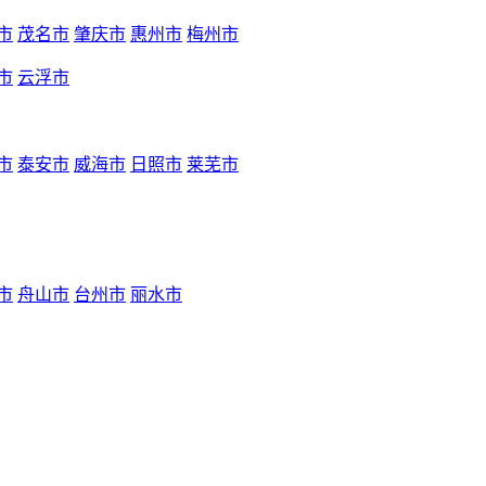
市
茂名市
肇庆市
惠州市
梅州市
市
云浮市
市
泰安市
威海市
日照市
莱芜市
市
舟山市
台州市
丽水市