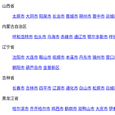
山西省
太原市
大同市
阳泉市
长治市
晋城市
朔州市
晋中市
运城
内蒙古自治区
呼和浩特市
包头市
乌海市
赤峰市
通辽市
鄂尔多斯市
呼
辽宁省
沈阳市
大连市
鞍山市
抚顺市
本溪市
丹东市
锦州市
营口
朝阳市
葫芦岛市
金普新区
吉林省
长春市
吉林市
四平市
辽源市
通化市
白山市
松原市
白城
黑龙江省
哈尔滨市
齐齐哈尔市
鸡西市
鹤岗市
双鸭山市
大庆市
伊