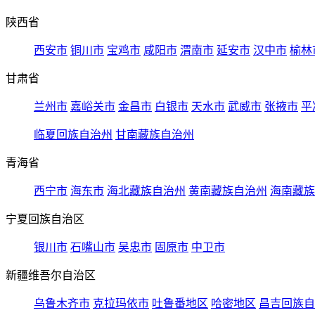
陕西省
西安市
铜川市
宝鸡市
咸阳市
渭南市
延安市
汉中市
榆林
甘肃省
兰州市
嘉峪关市
金昌市
白银市
天水市
武威市
张掖市
平
临夏回族自治州
甘南藏族自治州
青海省
西宁市
海东市
海北藏族自治州
黄南藏族自治州
海南藏族
宁夏回族自治区
银川市
石嘴山市
吴忠市
固原市
中卫市
新疆维吾尔自治区
乌鲁木齐市
克拉玛依市
吐鲁番地区
哈密地区
昌吉回族自