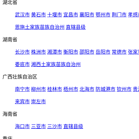
湖北省
武汉市
黄石市
十堰市
宜昌市
襄阳市
鄂州市
荆门市
孝感
恩施土家族苗族自治州
直辖县级
湖南省
长沙市
株洲市
湘潭市
衡阳市
邵阳市
岳阳市
常德市
张家
娄底市
湘西土家族苗族自治州
广西壮族自治区
南宁市
柳州市
桂林市
梧州市
北海市
防城港市
钦州市
贵
来宾市
崇左市
海南省
海口市
三亚市
三沙市
直辖县级
重庆