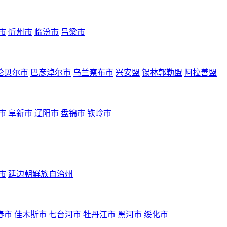
市
忻州市
临汾市
吕梁市
伦贝尔市
巴彦淖尔市
乌兰察布市
兴安盟
锡林郭勒盟
阿拉善盟
市
阜新市
辽阳市
盘锦市
铁岭市
市
延边朝鲜族自治州
春市
佳木斯市
七台河市
牡丹江市
黑河市
绥化市