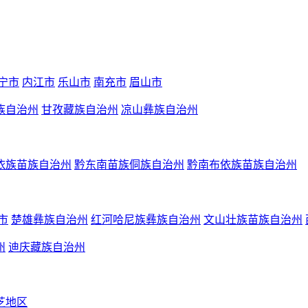
宁市
内江市
乐山市
南充市
眉山市
族自治州
甘孜藏族自治州
凉山彝族自治州
依族苗族自治州
黔东南苗族侗族自治州
黔南布依族苗族自治州
市
楚雄彝族自治州
红河哈尼族彝族自治州
文山壮族苗族自治州
州
迪庆藏族自治州
芝地区