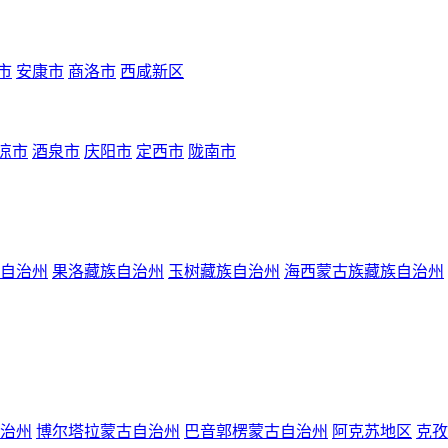
市
安康市
商洛市
西咸新区
凉市
酒泉市
庆阳市
定西市
陇南市
自治州
果洛藏族自治州
玉树藏族自治州
海西蒙古族藏族自治州
治州
博尔塔拉蒙古自治州
巴音郭楞蒙古自治州
阿克苏地区
克孜