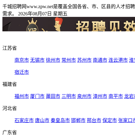
千城招聘网www.zpw.net是覆盖全国各省、市、区县的
需求。 2026年08月07日 星期五
江苏省
南京市
无锡市
徐州市
常州市
苏州市
南通市
连云港市
淮
宿迁市
福建省
福州市
厦门市
莆田市
三明市
泉州市
漳州市
南平市
龙岩
河北省
石家庄市
唐山市
秦皇岛市
邯郸市
邢台市
保定市
张家口
广东省