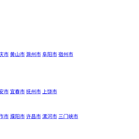
庆市
黄山市
滁州市
阜阳市
宿州市
安市
宜春市
抚州市
上饶市
作市
濮阳市
许昌市
漯河市
三门峡市