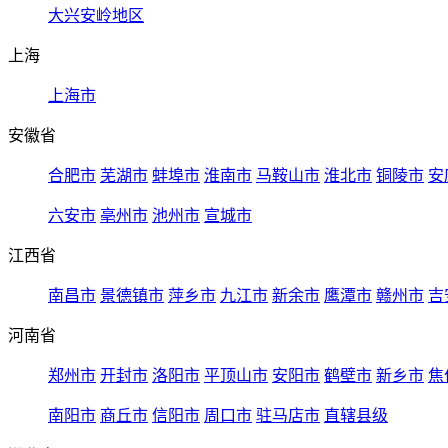
大兴安岭地区
上海
上海市
安徽省
合肥市
芜湖市
蚌埠市
淮南市
马鞍山市
淮北市
铜陵市
安
六安市
亳州市
池州市
宣城市
江西省
南昌市
景德镇市
萍乡市
九江市
新余市
鹰潭市
赣州市
吉
河南省
郑州市
开封市
洛阳市
平顶山市
安阳市
鹤壁市
新乡市
焦
南阳市
商丘市
信阳市
周口市
驻马店市
直辖县级