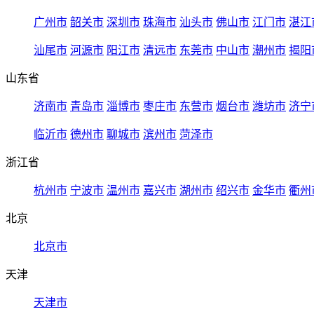
广州市
韶关市
深圳市
珠海市
汕头市
佛山市
江门市
湛江
汕尾市
河源市
阳江市
清远市
东莞市
中山市
潮州市
揭阳
山东省
济南市
青岛市
淄博市
枣庄市
东营市
烟台市
潍坊市
济宁
临沂市
德州市
聊城市
滨州市
菏泽市
浙江省
杭州市
宁波市
温州市
嘉兴市
湖州市
绍兴市
金华市
衢州
北京
北京市
天津
天津市