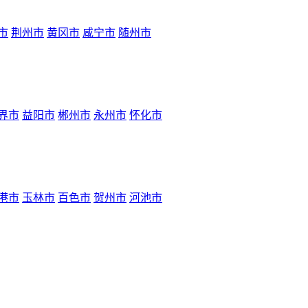
市
荆州市
黄冈市
咸宁市
随州市
界市
益阳市
郴州市
永州市
怀化市
港市
玉林市
百色市
贺州市
河池市