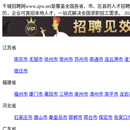
千城招聘网www.zpw.net是覆盖全国各省、市、区县的人
历，企业可直招本地人才，一站式解决全国求职招工需求。 2026
江苏省
南京市
无锡市
徐州市
常州市
苏州市
南通市
连云港市
淮
宿迁市
福建省
福州市
厦门市
莆田市
三明市
泉州市
漳州市
南平市
龙岩
河北省
石家庄市
唐山市
秦皇岛市
邯郸市
邢台市
保定市
张家口
广东省