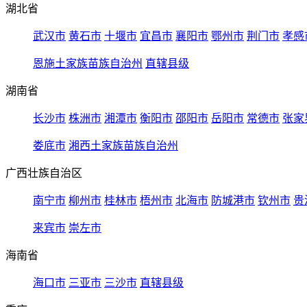
湖北省
武汉市
黄石市
十堰市
宜昌市
襄阳市
鄂州市
荆门市
孝感
恩施土家族苗族自治州
直辖县级
湖南省
长沙市
株洲市
湘潭市
衡阳市
邵阳市
岳阳市
常德市
张家
娄底市
湘西土家族苗族自治州
广西壮族自治区
南宁市
柳州市
桂林市
梧州市
北海市
防城港市
钦州市
贵
来宾市
崇左市
海南省
海口市
三亚市
三沙市
直辖县级