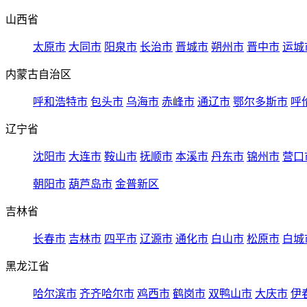
山西省
太原市
大同市
阳泉市
长治市
晋城市
朔州市
晋中市
运城
内蒙古自治区
呼和浩特市
包头市
乌海市
赤峰市
通辽市
鄂尔多斯市
呼
辽宁省
沈阳市
大连市
鞍山市
抚顺市
本溪市
丹东市
锦州市
营口
朝阳市
葫芦岛市
金普新区
吉林省
长春市
吉林市
四平市
辽源市
通化市
白山市
松原市
白城
黑龙江省
哈尔滨市
齐齐哈尔市
鸡西市
鹤岗市
双鸭山市
大庆市
伊