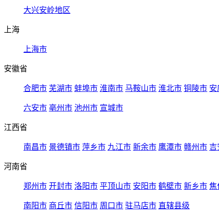
大兴安岭地区
上海
上海市
安徽省
合肥市
芜湖市
蚌埠市
淮南市
马鞍山市
淮北市
铜陵市
安
六安市
亳州市
池州市
宣城市
江西省
南昌市
景德镇市
萍乡市
九江市
新余市
鹰潭市
赣州市
吉
河南省
郑州市
开封市
洛阳市
平顶山市
安阳市
鹤壁市
新乡市
焦
南阳市
商丘市
信阳市
周口市
驻马店市
直辖县级