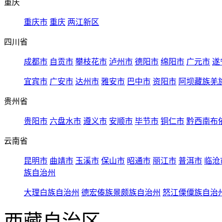
重庆
重庆市
重庆
两江新区
四川省
成都市
自贡市
攀枝花市
泸州市
德阳市
绵阳市
广元市
遂
宜宾市
广安市
达州市
雅安市
巴中市
资阳市
阿坝藏族羌
贵州省
贵阳市
六盘水市
遵义市
安顺市
毕节市
铜仁市
黔西南布
云南省
昆明市
曲靖市
玉溪市
保山市
昭通市
丽江市
普洱市
临沧
族自治州
大理白族自治州
德宏傣族景颇族自治州
怒江傈僳族自治
西藏自治区