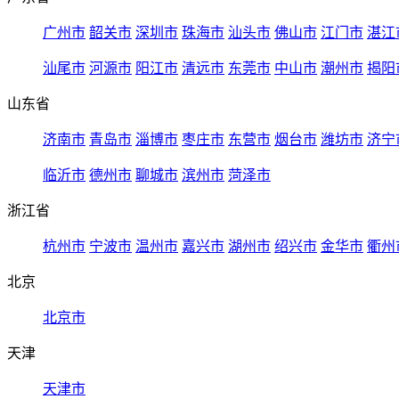
广州市
韶关市
深圳市
珠海市
汕头市
佛山市
江门市
湛江
汕尾市
河源市
阳江市
清远市
东莞市
中山市
潮州市
揭阳
山东省
济南市
青岛市
淄博市
枣庄市
东营市
烟台市
潍坊市
济宁
临沂市
德州市
聊城市
滨州市
菏泽市
浙江省
杭州市
宁波市
温州市
嘉兴市
湖州市
绍兴市
金华市
衢州
北京
北京市
天津
天津市