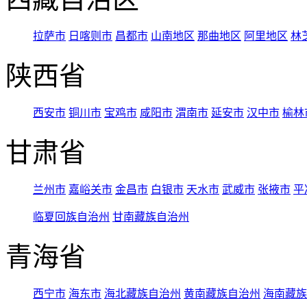
拉萨市
日喀则市
昌都市
山南地区
那曲地区
阿里地区
林
陕西省
西安市
铜川市
宝鸡市
咸阳市
渭南市
延安市
汉中市
榆林
甘肃省
兰州市
嘉峪关市
金昌市
白银市
天水市
武威市
张掖市
平
临夏回族自治州
甘南藏族自治州
青海省
西宁市
海东市
海北藏族自治州
黄南藏族自治州
海南藏族