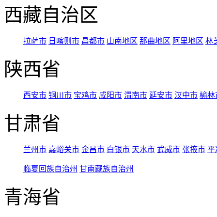
西藏自治区
拉萨市
日喀则市
昌都市
山南地区
那曲地区
阿里地区
林
陕西省
西安市
铜川市
宝鸡市
咸阳市
渭南市
延安市
汉中市
榆林
甘肃省
兰州市
嘉峪关市
金昌市
白银市
天水市
武威市
张掖市
平
临夏回族自治州
甘南藏族自治州
青海省