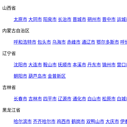
山西省
太原市
大同市
阳泉市
长治市
晋城市
朔州市
晋中市
运城
内蒙古自治区
呼和浩特市
包头市
乌海市
赤峰市
通辽市
鄂尔多斯市
呼
辽宁省
沈阳市
大连市
鞍山市
抚顺市
本溪市
丹东市
锦州市
营口
朝阳市
葫芦岛市
金普新区
吉林省
长春市
吉林市
四平市
辽源市
通化市
白山市
松原市
白城
黑龙江省
哈尔滨市
齐齐哈尔市
鸡西市
鹤岗市
双鸭山市
大庆市
伊