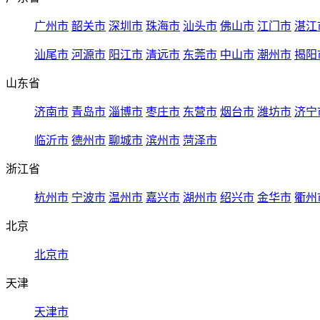
广州市
韶关市
深圳市
珠海市
汕头市
佛山市
江门市
湛江
汕尾市
河源市
阳江市
清远市
东莞市
中山市
潮州市
揭阳
山东省
济南市
青岛市
淄博市
枣庄市
东营市
烟台市
潍坊市
济宁
临沂市
德州市
聊城市
滨州市
菏泽市
浙江省
杭州市
宁波市
温州市
嘉兴市
湖州市
绍兴市
金华市
衢州
北京
北京市
天津
天津市