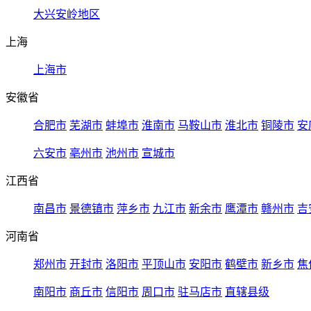
大兴安岭地区
上海
上海市
安徽省
合肥市
芜湖市
蚌埠市
淮南市
马鞍山市
淮北市
铜陵市
安
六安市
亳州市
池州市
宣城市
江西省
南昌市
景德镇市
萍乡市
九江市
新余市
鹰潭市
赣州市
吉
河南省
郑州市
开封市
洛阳市
平顶山市
安阳市
鹤壁市
新乡市
焦
南阳市
商丘市
信阳市
周口市
驻马店市
直辖县级