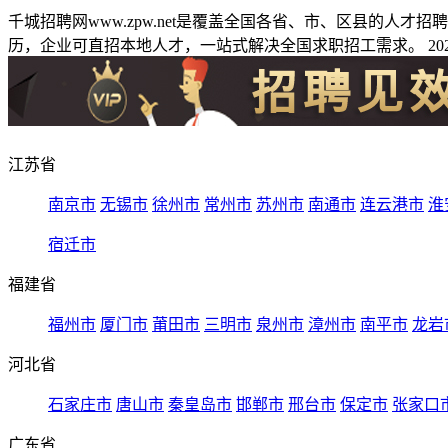
千城招聘网www.zpw.net是覆盖全国各省、市、区县的人
历，企业可直招本地人才，一站式解决全国求职招工需求。 2026
江苏省
南京市
无锡市
徐州市
常州市
苏州市
南通市
连云港市
淮
宿迁市
福建省
福州市
厦门市
莆田市
三明市
泉州市
漳州市
南平市
龙岩
河北省
石家庄市
唐山市
秦皇岛市
邯郸市
邢台市
保定市
张家口
广东省