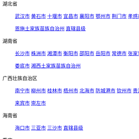
湖北省
武汉市
黄石市
十堰市
宜昌市
襄阳市
鄂州市
荆门市
孝感
恩施土家族苗族自治州
直辖县级
湖南省
长沙市
株洲市
湘潭市
衡阳市
邵阳市
岳阳市
常德市
张家
娄底市
湘西土家族苗族自治州
广西壮族自治区
南宁市
柳州市
桂林市
梧州市
北海市
防城港市
钦州市
贵
来宾市
崇左市
海南省
海口市
三亚市
三沙市
直辖县级