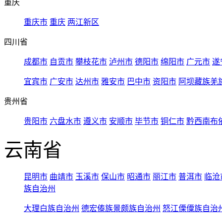
重庆
重庆市
重庆
两江新区
四川省
成都市
自贡市
攀枝花市
泸州市
德阳市
绵阳市
广元市
遂
宜宾市
广安市
达州市
雅安市
巴中市
资阳市
阿坝藏族羌
贵州省
贵阳市
六盘水市
遵义市
安顺市
毕节市
铜仁市
黔西南布
云南省
昆明市
曲靖市
玉溪市
保山市
昭通市
丽江市
普洱市
临沧
族自治州
大理白族自治州
德宏傣族景颇族自治州
怒江傈僳族自治