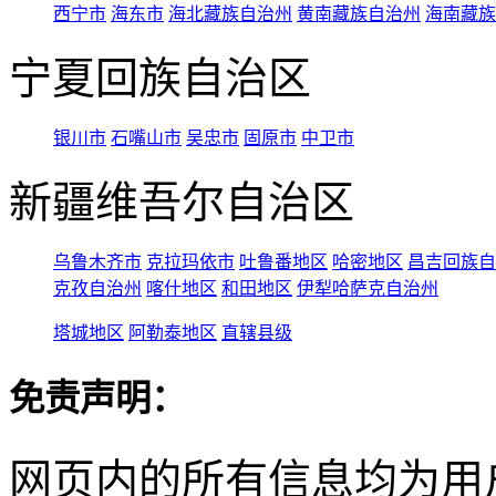
西宁市
海东市
海北藏族自治州
黄南藏族自治州
海南藏族
宁夏回族自治区
银川市
石嘴山市
吴忠市
固原市
中卫市
新疆维吾尔自治区
乌鲁木齐市
克拉玛依市
吐鲁番地区
哈密地区
昌吉回族自
克孜自治州
喀什地区
和田地区
伊犁哈萨克自治州
塔城地区
阿勒泰地区
直辖县级
免责声明：
网页内的所有信息均为用