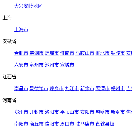
大兴安岭地区
上海
上海市
安徽省
合肥市
芜湖市
蚌埠市
淮南市
马鞍山市
淮北市
铜陵市
安
六安市
亳州市
池州市
宣城市
江西省
南昌市
景德镇市
萍乡市
九江市
新余市
鹰潭市
赣州市
吉
河南省
郑州市
开封市
洛阳市
平顶山市
安阳市
鹤壁市
新乡市
焦
南阳市
商丘市
信阳市
周口市
驻马店市
直辖县级