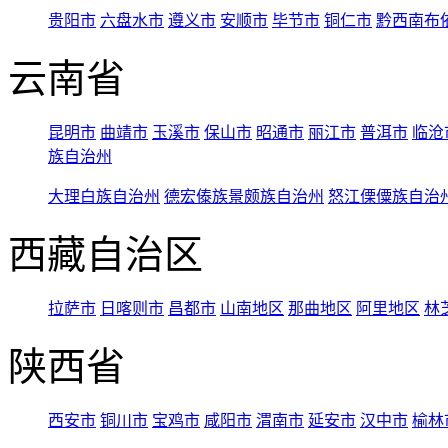
贵阳市
六盘水市
遵义市
安顺市
毕节市
铜仁市
黔西南布
云南省
昆明市
曲靖市
玉溪市
保山市
昭通市
丽江市
普洱市
临沧
族自治州
大理白族自治州
德宏傣族景颇族自治州
怒江傈僳族自治
西藏自治区
拉萨市
日喀则市
昌都市
山南地区
那曲地区
阿里地区
林
陕西省
西安市
铜川市
宝鸡市
咸阳市
渭南市
延安市
汉中市
榆林