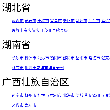
湖北省
武汉市
黄石市
十堰市
宜昌市
襄阳市
鄂州市
荆门市
孝感
恩施土家族苗族自治州
直辖县级
湖南省
长沙市
株洲市
湘潭市
衡阳市
邵阳市
岳阳市
常德市
张家
娄底市
湘西土家族苗族自治州
广西壮族自治区
南宁市
柳州市
桂林市
梧州市
北海市
防城港市
钦州市
贵
来宾市
崇左市