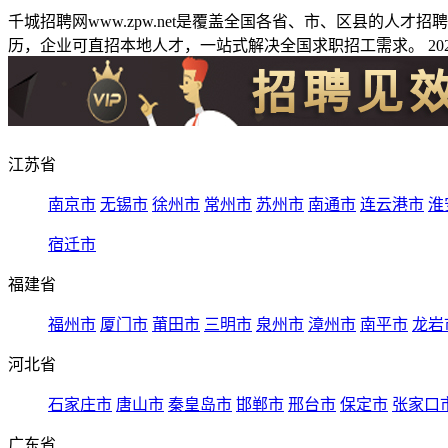
千城招聘网www.zpw.net是覆盖全国各省、市、区县的人
历，企业可直招本地人才，一站式解决全国求职招工需求。 2026
江苏省
南京市
无锡市
徐州市
常州市
苏州市
南通市
连云港市
淮
宿迁市
福建省
福州市
厦门市
莆田市
三明市
泉州市
漳州市
南平市
龙岩
河北省
石家庄市
唐山市
秦皇岛市
邯郸市
邢台市
保定市
张家口
广东省