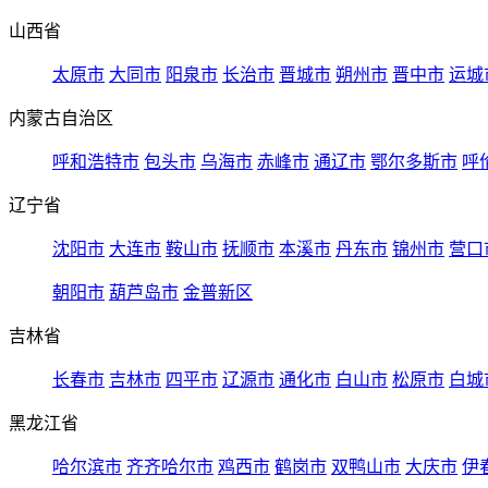
山西省
太原市
大同市
阳泉市
长治市
晋城市
朔州市
晋中市
运城
内蒙古自治区
呼和浩特市
包头市
乌海市
赤峰市
通辽市
鄂尔多斯市
呼
辽宁省
沈阳市
大连市
鞍山市
抚顺市
本溪市
丹东市
锦州市
营口
朝阳市
葫芦岛市
金普新区
吉林省
长春市
吉林市
四平市
辽源市
通化市
白山市
松原市
白城
黑龙江省
哈尔滨市
齐齐哈尔市
鸡西市
鹤岗市
双鸭山市
大庆市
伊