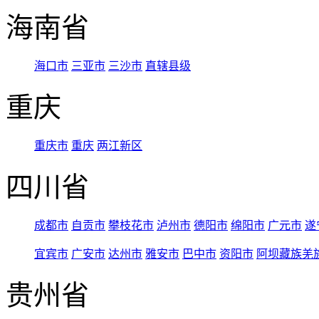
海南省
海口市
三亚市
三沙市
直辖县级
重庆
重庆市
重庆
两江新区
四川省
成都市
自贡市
攀枝花市
泸州市
德阳市
绵阳市
广元市
遂
宜宾市
广安市
达州市
雅安市
巴中市
资阳市
阿坝藏族羌
贵州省