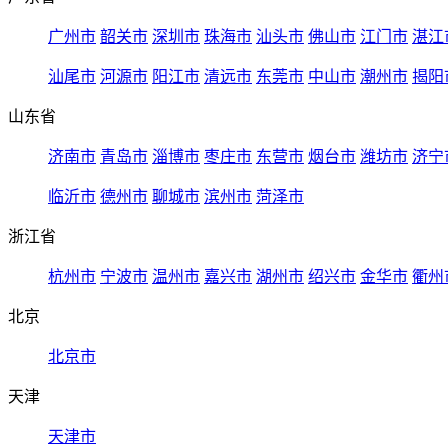
广州市
韶关市
深圳市
珠海市
汕头市
佛山市
江门市
湛江
汕尾市
河源市
阳江市
清远市
东莞市
中山市
潮州市
揭阳
山东省
济南市
青岛市
淄博市
枣庄市
东营市
烟台市
潍坊市
济宁
临沂市
德州市
聊城市
滨州市
菏泽市
浙江省
杭州市
宁波市
温州市
嘉兴市
湖州市
绍兴市
金华市
衢州
北京
北京市
天津
天津市