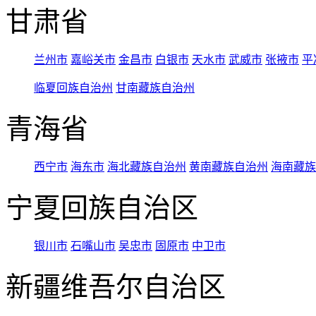
甘肃省
兰州市
嘉峪关市
金昌市
白银市
天水市
武威市
张掖市
平
临夏回族自治州
甘南藏族自治州
青海省
西宁市
海东市
海北藏族自治州
黄南藏族自治州
海南藏族
宁夏回族自治区
银川市
石嘴山市
吴忠市
固原市
中卫市
新疆维吾尔自治区